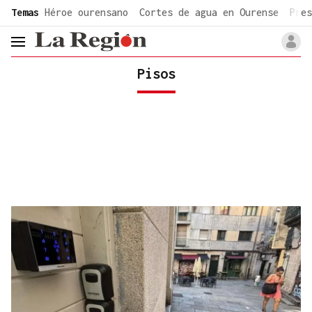
common.go-to-content
Temas
Héroe ourensano
Cortes de agua en Ourense
Pres
header.menu.open
Pisos