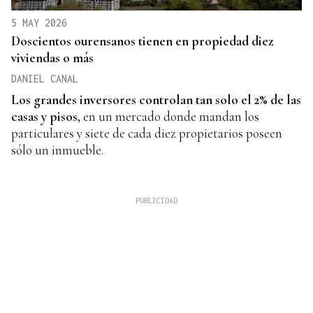
5 MAY 2026
Doscientos ourensanos tienen en propiedad diez
viviendas o más
DANIEL CANAL
Los grandes inversores controlan tan solo el 2% de las
casas y pisos,
en un mercado donde mandan los
particulares y siete de cada diez propietarios poseen
sólo un inmueble.