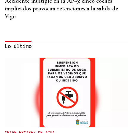
Accidente múltiple en la AP-9: cinco coches
implicados provocan retenciones a la salida de
Vigo
Lo último
INCUMPLIMIENTO LEGAL
Turismo veta la “Ruta del Narcotráfico” de
Laureano Oubiña por no cumplir con la Ley de
Turismo de Galicia
GRAVE ESCASEZ DE AGUA