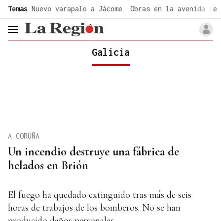
common.go-to-content
Temas
Nuevo varapalo a Jácome
Obras en la avenida de 
header.menu.open
Galicia
A CORUÑA
Un incendio destruye una fábrica de
helados en Brión
El fuego ha quedado extinguido tras más de seis
horas de trabajos de los bomberos. No se han
producido daños personales