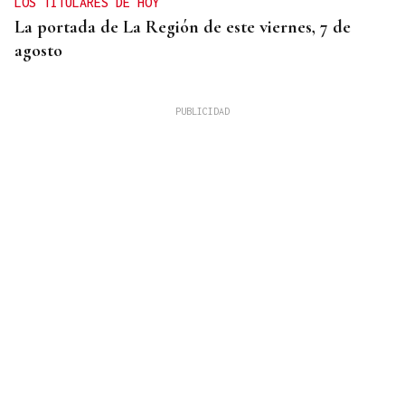
LOS TITULARES DE HOY
La portada de La Región de este viernes, 7 de
agosto
REUNIÓN EN SANTIAGO
Toxos e Xestas se prepara para celebrar su 50
aniversario como referente de la cultura gallega
en Cataluña