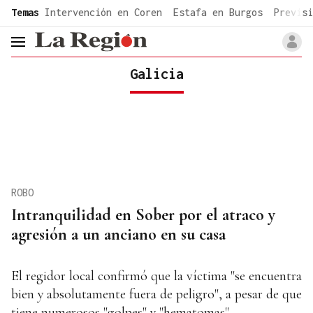
common.go-to-content
Temas
Intervención en Coren
Estafa en Burgos
Previsi
header.menu.open
Galicia
ROBO
Intranquilidad en Sober por el atraco y
agresión a un anciano en su casa
El regidor local confirmó que la víctima "se encuentra
bien y absolutamente fuera de peligro", a pesar de que
tiene numerosos "golpes" y "hematomas"