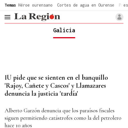
common.go-to-content
Temas
Héroe ourensano
Cortes de agua en Ourense
Pres
header.menu.open
Galicia
IU pide que se sienten en el banquillo
'Rajoy, Cañete y Cascos' y Llamazares
denuncia la justicia 'tardía'
Alberto Garzón denuncia que los paraísos fiscales
siguen permitiendo catástrofes como la del petrolero
hace 10 años