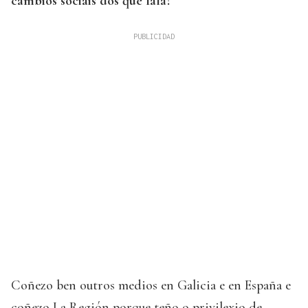
cambios sociais dos que fala?
Coñezo ben outros medios en Galicia e en España e
coñezo La Región porque teño o privilexio de