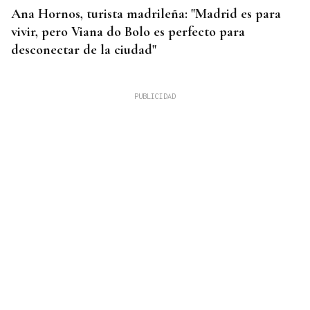
Ana Hornos, turista madrileña: "Madrid es para
vivir, pero Viana do Bolo es perfecto para
desconectar de la ciudad"
INCENDIO EN BARBADÁS
Un accidente en la N-525 a su paso por Vilardevós
se salda con un herido en una pierna