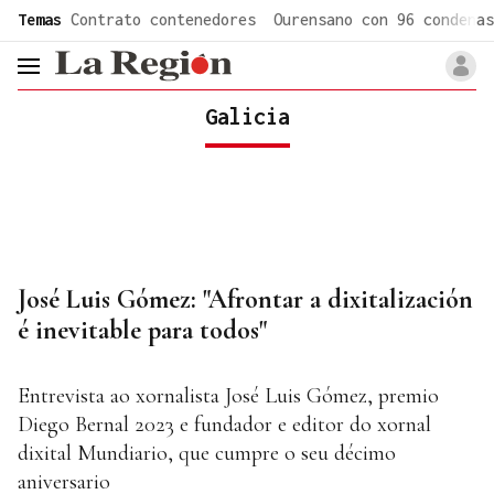
common.go-to-content
Temas
Contrato contenedores
Ourensano con 96 condenas
header.menu.open
Galicia
José Luis Gómez: "Afrontar a dixitalización
é inevitable para todos"
Entrevista ao xornalista José Luis Gómez, premio
Diego Bernal 2023 e fundador e editor do xornal
dixital Mundiario, que cumpre o seu décimo
aniversario