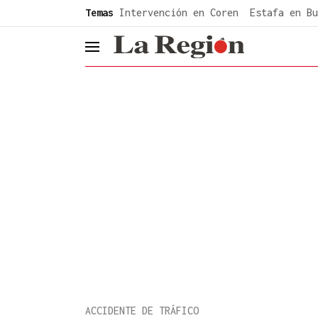
common.go-to-content
Temas
Intervención en Coren
Estafa en Bu
header.menu.open
ACCIDENTE DE TRÁFICO