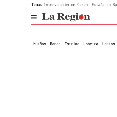
common.go-to-content
Temas
Intervención en Coren
Estafa en Bu
header.menu.open
Muíños
Bande
Entrimo
Lobeira
Lobios