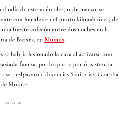
ediodía de este miércoles,
11 de marzo
, se
dente con heridos
en el
punto kilométrico 5
de
de una
fuerte colisión entre dos coches
en la
aría de
Barxés
, en
Muíños
.
s se habría
lesionado la cara
al activarse uno
masiada fuerza
, por lo que requirió asistencia
nto se deslpazaron Urxencias Sanitarias, Guardia
S de Muíños.