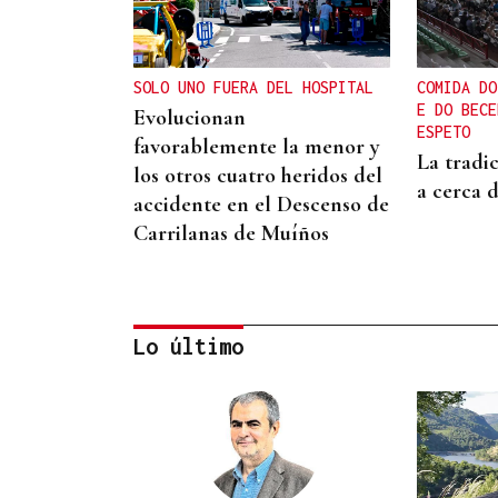
SOLO UNO FUERA DEL HOSPITAL
COMIDA DO
E DO BECE
Evolucionan
ESPETO
favorablemente la menor y
La tradi
los otros cuatro heridos del
a cerca 
accidente en el Descenso de
Carrilanas de Muíños
Lo último
SALUD EN VERANO
Pilates al aire libre, terapia