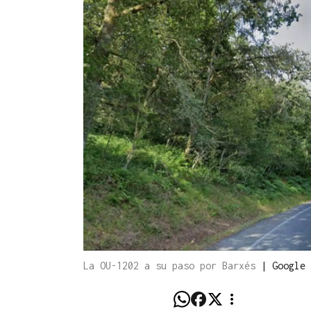
La OU-1202 a su paso por Barxés
|
Google 