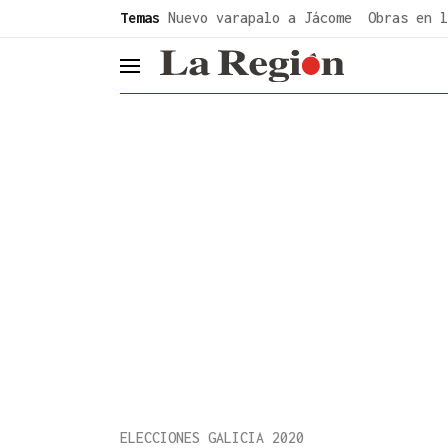
common.go-to-content
Temas
Nuevo varapalo a Jácome
Obras en l
header.menu.open
ELECCIONES GALICIA 2020