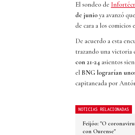
El sondeo de
Infortéc
de junio
ya avanzó que
de cara a los comicios e
De acuerdo a esta enc
trazando una victoria 
con 21-24
asientos sie
el
BNG lograrían uno
capitaneada por Antó
NOTICIAS RELACIONADAS
Feijóo: "O coronavi
con Ourense"