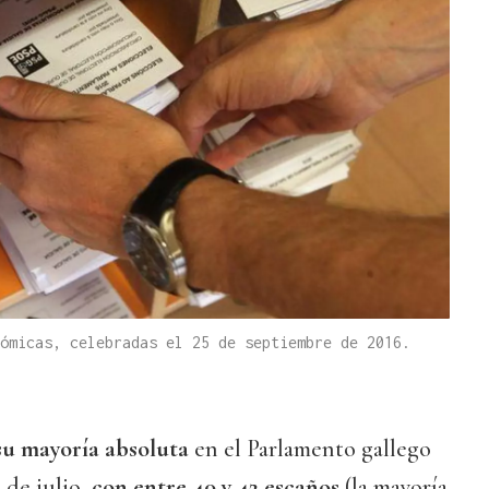
ómicas, celebradas el 25 de septiembre de 2016.
su mayoría absoluta
en el Parlamento gallego
 de julio,
con entre 40 y 42 escaños
(la mayoría