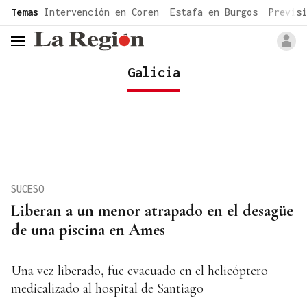
common.go-to-content
Temas
Intervención en Coren
Estafa en Burgos
Previsi
header.menu.open
Galicia
SUCESO
Liberan a un menor atrapado en el desagüe
de una piscina en Ames
Una vez liberado, fue evacuado en el helicóptero
medicalizado al hospital de Santiago