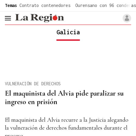
common.go-to-content
Temas
Contrato contenedores
Ourensano con 96 condenas
header.menu.open
Galicia
VULNERACIÓN DE DERECHOS
El maquinista del Alvia pide paralizar su
ingreso en prisión
El maquinista del Alvia recurre a la Justicia alegando
la vulneración de derechos fundamentales durante el
proceso