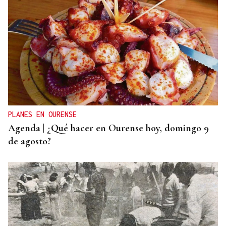
BATERÍA DE MEDIDAS
Estas son las medidas acordadas por la Xunta,
CEG y UGT para reducir las bajas laborales
PLANES EN OURENSE
Agenda | ¿Qué hacer en Ourense hoy, domingo 9
de agosto?