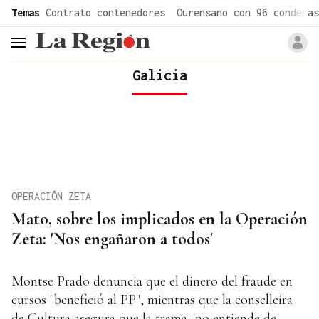
common.go-to-content
Temas
Contrato contenedores
Ourensano con 96 condenas
header.menu.open
Galicia
OPERACIÓN ZETA
Mato, sobre los implicados en la Operación
Zeta: 'Nos engañaron a todos'
Montse Prado denuncia que el dinero del fraude en
cursos "benefició al PP", mientras que la conselleira
de Cultura asegura que la trama "no entiende de