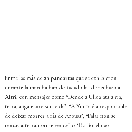
Entre las más de
20 pancartas
que se exhibieron
durante la marcha han destacado las de rechazo a
Altri
, con mensajes como “Dende a Ulloa ata a ría,
terra, auga e aire son vida”, “A Xunta é a responsable
de deixar morrer a ría de Arousa”, “Palas non se
rende, a terra non se vende” o “Do Borelo ao