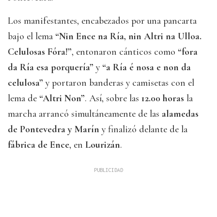
Los manifestantes, encabezados por una pancarta
bajo el lema
“Nin Ence na Ría, nin Altri na Ulloa.
Celulosas Fóra!”
, entonaron cánticos como
“fora
da Ría esa porquería”
y
“a Ría é nosa e non da
celulosa”
y portaron banderas y camisetas con el
lema de
“Altri Non”
. Así, sobre las
12.00 horas
la
marcha arrancó simultáneamente de las
alamedas
de Pontevedra y Marín
y finalizó delante de la
fábrica de Ence
, en
Lourizán
.