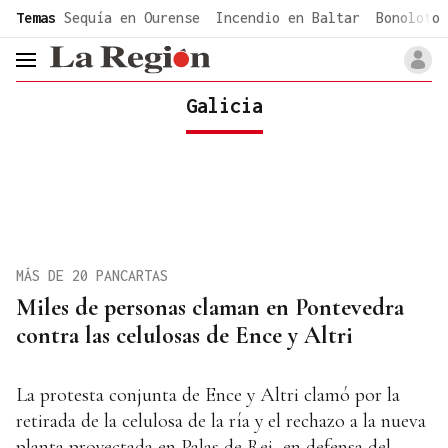
common.go-to-content
Temas
Sequía en Ourense
Incendio en Baltar
Bonoloto 
header.menu.open
Galicia
MÁS DE 20 PANCARTAS
Miles de personas claman en Pontevedra
contra las celulosas de Ence y Altri
La protesta conjunta de Ence y Altri clamó por la
retirada de la celulosa de la ría y el rechazo a la nueva
planta proyectada en Palas de Rei, en defensa del