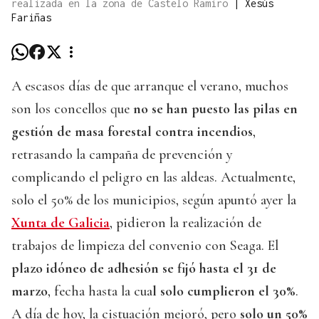
realizada en la zona de Castelo Ramiro
|
Xesús
Fariñas
A escasos días de que arranque el verano, muchos
son los concellos que
no se han puesto las pilas en
gestión de masa forestal contra incendios
,
retrasando la campaña de prevención y
complicando el peligro en las aldeas. Actualmente,
solo el 50% de los municipios, según apuntó ayer la
Xunta de Galicia
, pidieron la realización de
trabajos de limpieza del convenio con Seaga. El
plazo idóneo de adhesión se fijó hasta el 31 de
marzo
, fecha hasta la cua
l solo cumplieron el 30%
.
A día de hoy, la cistuación mejoró, pero
solo un 50%