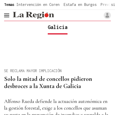
common.go-to-content
Temas
Intervención en Coren
Estafa en Burgos
Previsi
header.menu.open
Galicia
SE RECLAMA MAYOR IMPLICACIÓN
Solo la mitad de concellos pidieron
desbroces a la Xunta de Galicia
Alfonso Rueda defiende la actuación autonómica en
la gestión forestal, exige a los concellos que asuman
su parte en la prevención de incendios y respalda a la