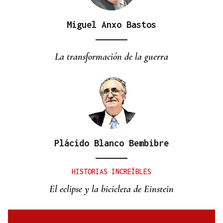
Miguel Anxo Bastos
BATERÍA DE MEDIDAS
Estas son las medidas acordadas por la Xunta,
La transformación de la guerra
CEG y UGT para reducir las bajas laborales
Plácido Blanco Bembibre
HISTORIAS INCREÍBLES
El eclipse y la bicicleta de Einstein