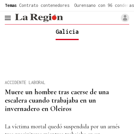
common.go-to-content
Temas
Contrato contenedores
Ourensano con 96 condenas
header.menu.open
Galicia
ACCIDENTE LABORAL
Muere un hombre tras caerse de una
escalera cuando trabajaba en un
invernadero en Oleiros
La víctima mortal quedó suspendida por un arnés