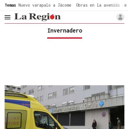
common.go-to-content
Temas
Nuevo varapalo a Jácome
Obras en la avenida de 
header.menu.open
Invernadero