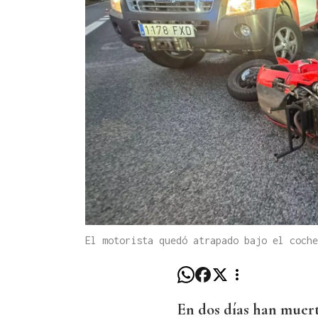
El motorista quedó atrapado bajo el coch
En dos días han muerto