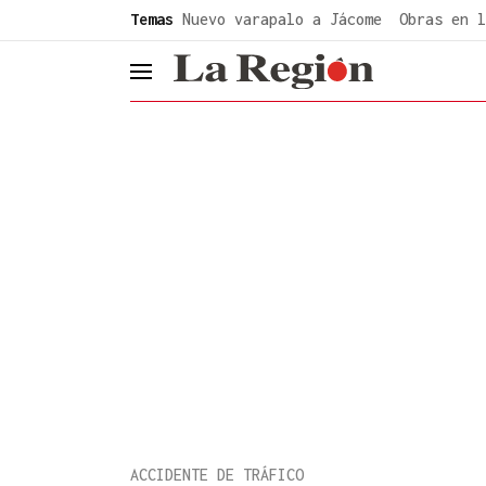
common.go-to-content
Temas
Nuevo varapalo a Jácome
Obras en l
header.menu.open
ACCIDENTE DE TRÁFICO