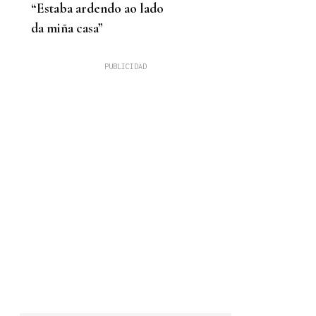
“Estaba ardendo ao lado
da miña casa”