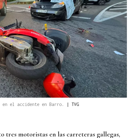
e en el accidente en Barro.
|
TVG
 tres motoristas en las carreteras gallegas,