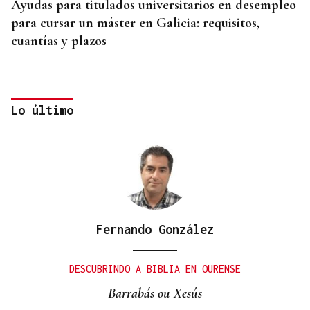
Ayudas para titulados universitarios en desempleo
para cursar un máster en Galicia: requisitos,
cuantías y plazos
Lo último
Fernando González
CUENTA CON ANTECEDENTES
Despliegue policial en Redondela por un hombre
DESCUBRINDO A BIBLIA EN OURENSE
atrincherado en su vivienda
Barrabás ou Xesús