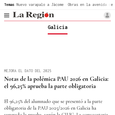
common.go-to-content
Temas
Nuevo varapalo a Jácome
Obras en la avenida de 
header.menu.open
Galicia
MEJORA EL DATO DEL 2025
Notas de la polémica PAU 2026 en Galicia:
el 96,25% aprueba la parte obligatoria
El 96,25% del alumnado que se presentó a la parte
obligatoria de la PAU 2025/2026 en Galicia ha
superado la prueba, según la CIUG. La convocatoria