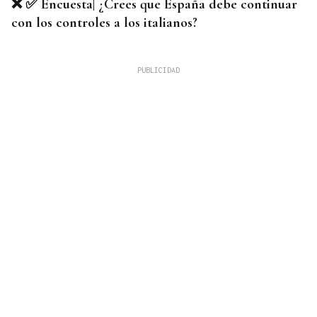
❌ ✅ Encuesta| ¿Crees que España debe continuar
con los controles a los italianos?
VICTORIA REPUBLICANA
Todd Blanche, ex abogado de Trump, será el
nuevo fiscal general de Estados Unidos