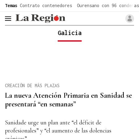
common.go-to-content
Temas
Contrato contenedores
Ourensano con 96 condenas
header.menu.open
Galicia
CREACIÓN DE MÁS PLAZAS
La nueva Atención Primaria en Sanidad se
presentará “en semanas”
Sanidade urge un plan ante “el déficit de
profesionales” y “el aumento de las dolencias
crónicas”