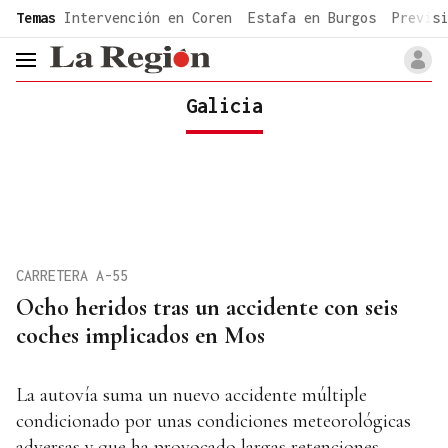
common.go-to-content
Temas
Intervención en Coren
Estafa en Burgos
Previsi
header.menu.open
Galicia
CARRETERA A-55
Ocho heridos tras un accidente con seis
coches implicados en Mos
La autovía suma un nuevo accidente múltiple
condicionado por unas condiciones meteorológicas
adversas y que ha provocado largas retenciones