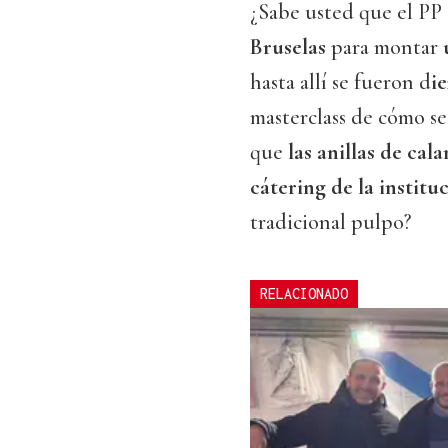
¿Sabe usted que el PP
Bruselas
para montar
hasta allí se fueron d
i
masterclass de cómo se
que
las anillas de cal
cátering de la institu
tradicional pulpo?
RELACIONADO