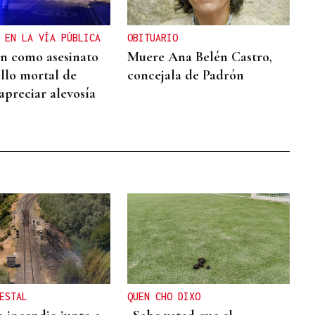
 EN LA VÍA PÚBLICA
OBITUARIO
an como asesinato
Muere Ana Belén Castro,
ello mortal de
concejala de Padrón
apreciar alevosía
ESTAL
QUEN CHO DIXO