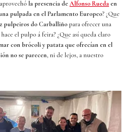
 aprovechó
la presencia de
Alfonso Rueda
en
una pulpada en el Parlamento Europeo
? ¿Que
ez pulpeiros do Carballiño
para ofrecer una
 hace el pulpo á feira? ¿Que así queda claro
amar con brócoli y patata que ofrecían en el
ción no se parecen
, ni de lejos, a nuestro