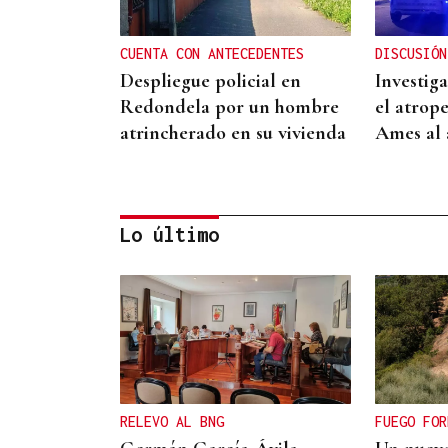
CUENTA CON ANTECEDENTES
DISCUSIÓN
Despliegue policial en
Investig
Redondela por un hombre
el atrop
atrincherado en su vivienda
Ames al 
Lo último
SANIDAD PUBLICA
La atención primaria pasa a
depender de las gerencias
RELEVO AL BNG
FUEGO FOR