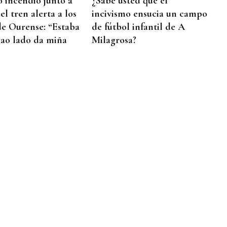
 incendio junto a
¿Sabe usted que el
del tren alerta a los
incivismo ensucia un campo
de Ourense: “Estaba
de fútbol infantil de A
ao lado da miña
Milagrosa?