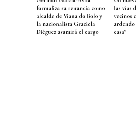
Germán García-Ávila
Un nuevo
formaliza su renuncia como
las vías 
alcalde de Viana do Bolo y
vecinos 
la nacionalista Graciela
ardendo 
Diéguez asumirá el cargo
casa”
EXPOSICIÓN FOTOGRÁFICA
Do lápiz á cámara, Ourense
cen anos despois