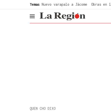
common.go-to-content
Temas
Nuevo varapalo a Jácome
Obras en l
header.menu.open
QUEN CHO DIXO