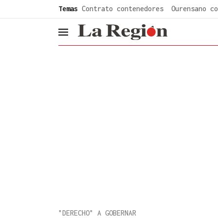
common.go-to-content
Temas
Contrato contenedores
Ourensano co
header.menu.open
"DERECHO" A GOBERNAR