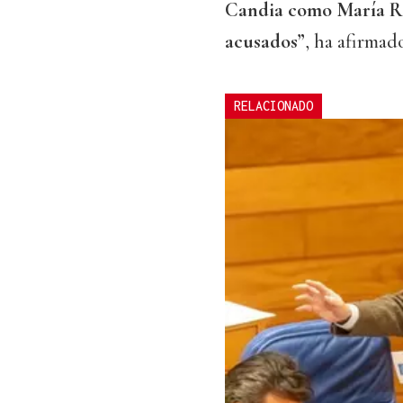
Candia como María Rei
acusados”
, ha afirmad
RELACIONADO