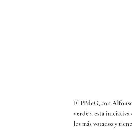
El
PPdeG
, con
Alfons
verde
a esta iniciativ
los más votados y tien