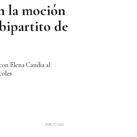
an la moción
bipartito de
 con Elena Candia al
coles