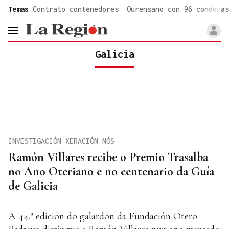
common.go-to-content
Temas
Contrato contenedores
Ourensano con 96 condenas
header.menu.open
Galicia
INVESTIGACIÓN XERACIÓN NÓS
Ramón Villares recibe o Premio Trasalba
no Ano Oteriano e no centenario da Guía
de Galicia
A 44.ª edición do galardón da Fundación Otero