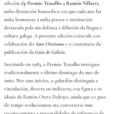
edición dp
Premio Trasalba
a
Ramón Villares
,
unha distinción honorífica coa que cada ano fai
unha homenaxe á unha persoa o institución
destacada pola súa defensa e difusión da lingua e
cultura galega. A presente edición coincide coa
celebración do
Ano Oteriano
y o centenario da
publicación da
Guía de Galicia
.
Instituido en 1983, o Premio Trasalba entrégase
tradicionalmente o último domingo do mes de
xuño. Nos seus inicios, o galardón distinguía a
vinculación, directa ou indirecta, coa figura e os
ideais de Ramón Otero Pedrayo, aínda que co paso
do tempo evoluciounou ata converterse nun
recoñecemento a personalidades de referencia da