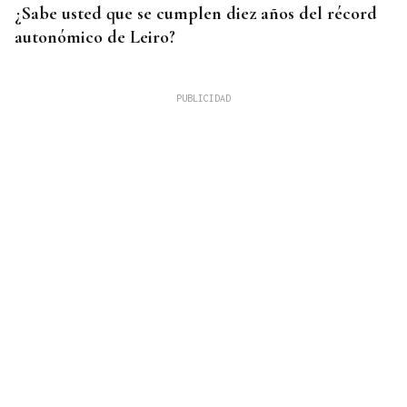
¿Sabe usted que se cumplen diez años del récord
autonómico de Leiro?
08
AGO
CONCIERTO
Javier Vargas Blues, lo mejor del rock sureño, en
Gondomar