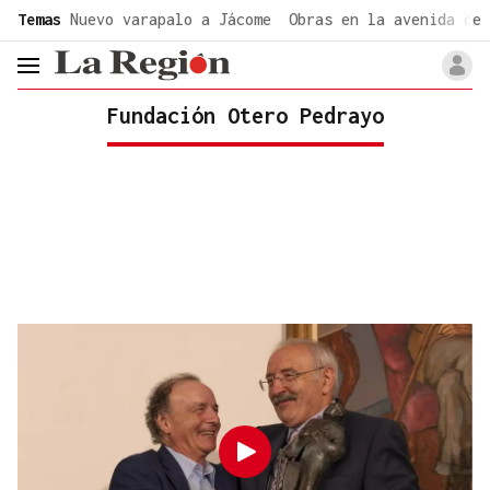
common.go-to-content
Temas
Nuevo varapalo a Jácome
Obras en la avenida de 
header.menu.open
Fundación Otero Pedrayo