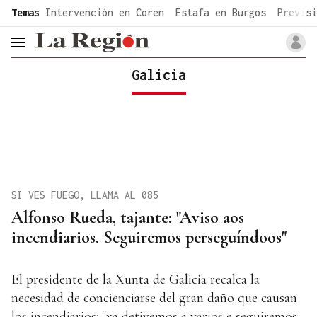
common.go-to-content
Temas
Intervención en Coren
Estafa en Burgos
Previsi
header.menu.open
Galicia
SI VES FUEGO, LLAMA AL 085
Alfonso Rueda, tajante: "Aviso aos
incendiarios. Seguiremos perseguíndoos"
El presidente de la Xunta de Galicia recalca la
necesidad de concienciarse del gran daño que causan
los incendiarios: "xa detivemos a varios e seguiremos