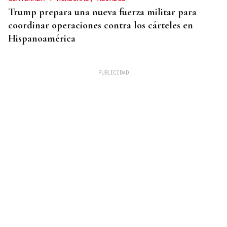
Trump prepara una nueva fuerza militar para
coordinar operaciones contra los cárteles en
Hispanoamérica
MEJORES ZONAS
Buscador | ¿Dónde y a qué hora se verá el eclipse
del 12 de agosto? Consulta el horario y el mapa