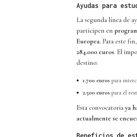
Ayudas para estu
La segunda línea de ay
participen en
progra
Europea
. Para este fi
284.000 euros
. El imp
destino:
1.700 euros
para inter
2.500 euros
para el res
Esta convocatoria
ya h
actualmente se encuen
Beneficios de es