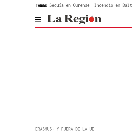
common.go-to-content
Temas
Sequía en Ourense
Incendio en Balt
header.menu.open
ERASMUS+ Y FUERA DE LA UE