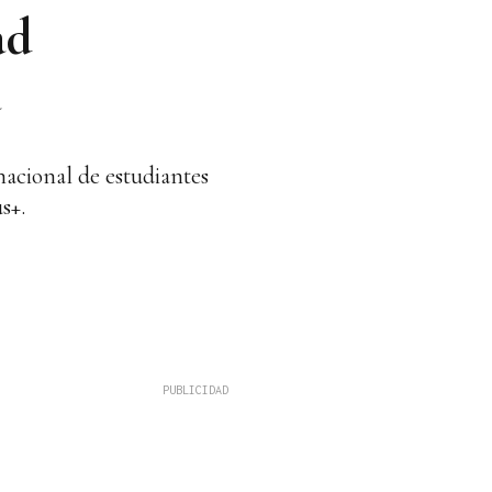
ad
a
nacional de estudiantes
s+.