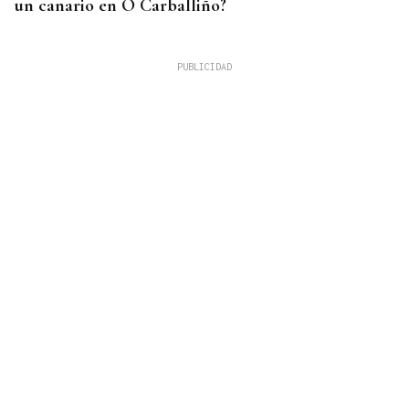
un canario en O Carballiño?
RIESGO DE INCENDIOS
Activada la alerta amarilla por calor en Ourense
para este lunes