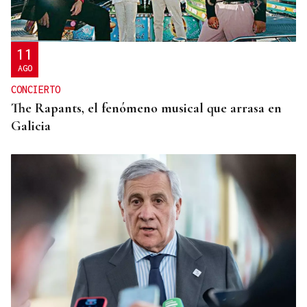
Gondomar vibró con el blues de Javier Vargas
11
AGO
CONCIERTO
The Rapants, el fenómeno musical que arrasa en
Galicia