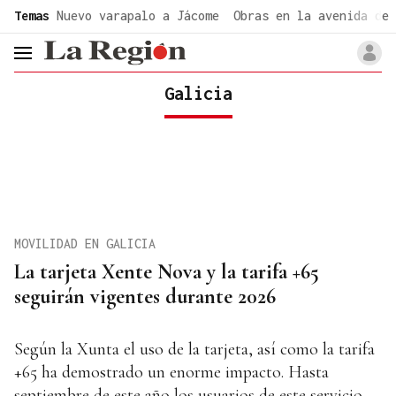
common.go-to-content
Temas
Nuevo varapalo a Jácome
Obras en la avenida de 
header.menu.open
Galicia
MOVILIDAD EN GALICIA
La tarjeta Xente Nova y la tarifa +65
seguirán vigentes durante 2026
Según la Xunta el uso de la tarjeta, así como la tarifa
+65 ha demostrado un enorme impacto. Hasta
septiembre de este año los usuarios de este servicio