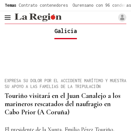
common.go-to-content
Temas
Contrato contenedores
Ourensano con 96 condenas
header.menu.open
Galicia
EXPRESA SU DOLOR POR EL ACCIDENTE MARÍTIMO Y MUESTRA
SU APOYO A LAS FAMILIAS DE LA TRIPULACIÓN
Touriño visitará en el Juan Canalejo a los
marineros rescatados del naufragio en
Cabo Prior (A Coruña)
El presidente de la Xunta, Emilio Pérez Touriño,