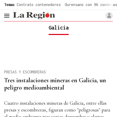
common.go-to-content
Temas
Contrato contenedores
Ourensano con 96 condenas
header.menu.open
Galicia
PRESAS Y ESCOMBRERAS
Tres instalaciones mineras en Galicia, un
peligro medioambiental
Cuatro instalaciones mineras de Galicia, entre ellas
presas y escombreras, figuran como "peligrosas" para
el medio ambiente tras varios derrumbes y alertas