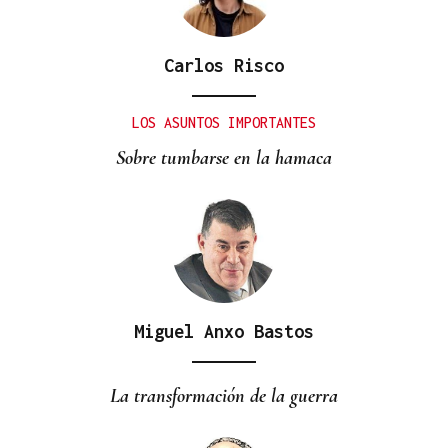
Carlos Risco
BATERÍA DE MEDIDAS
Estas son las medidas acordadas por la Xunta,
LOS ASUNTOS IMPORTANTES
CEG y UGT para reducir las bajas laborales
Sobre tumbarse en la hamaca
Miguel Anxo Bastos
La transformación de la guerra