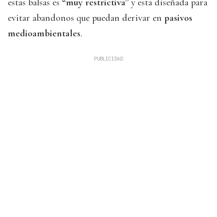
estas balsas es
“muy restrictiva”
y está diseñada para
evitar abandonos que puedan derivar en
pasivos
medioambientales
.