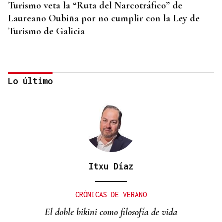
Turismo veta la “Ruta del Narcotráfico” de
Laureano Oubiña por no cumplir con la Ley de
Turismo de Galicia
Lo último
Itxu Díaz
PLANIFICAR CON ANTELACIÓN
Las compañías de autobuses recomiendan
CRÓNICAS DE VERANO
adelantar los desplazamientos para evitar
El doble bikini como filosofía de vida
saturaciones el día del eclipse