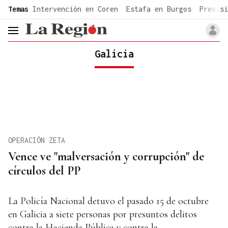
common.go-to-content
Temas
Intervención en Coren
Estafa en Burgos
Previsi
header.menu.open
Galicia
OPERACIÓN ZETA
Vence ve "malversación y corrupción" de
círculos del PP
La Policía Nacional detuvo el pasado 15 de octubre
en Galicia a siete personas por presuntos delitos
contra la Hacienda Pública y contra la