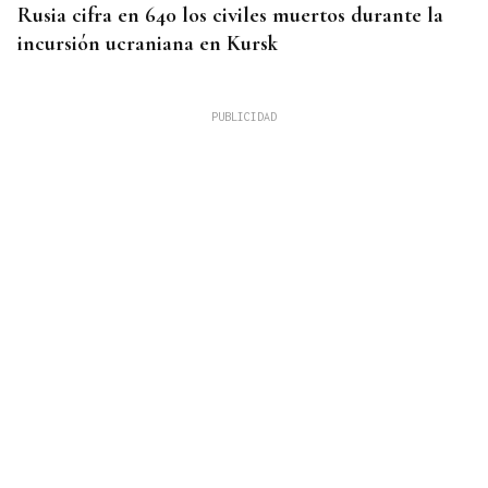
Rusia cifra en 640 los civiles muertos durante la
incursión ucraniana en Kursk
ENCUENTRO EN MALLORCA
Felipe VI recibe este jueves en Marivent al
presidente de Ceuta tras la crisis humanitaria