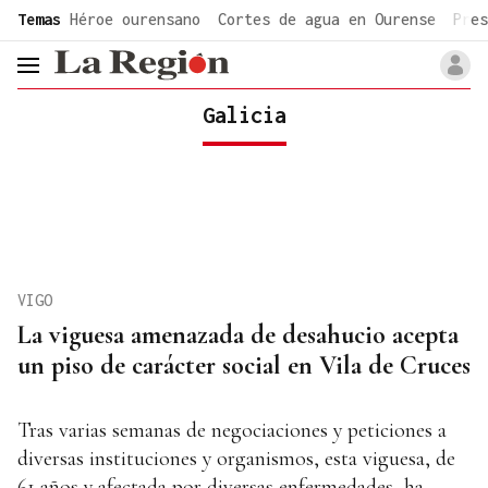
common.go-to-content
Temas
Héroe ourensano
Cortes de agua en Ourense
Pres
header.menu.open
Galicia
VIGO
La viguesa amenazada de desahucio acepta
un piso de carácter social en Vila de Cruces
Tras varias semanas de negociaciones y peticiones a
diversas instituciones y organismos, esta viguesa, de
61 años y afectada por diversas enfermedades, ha