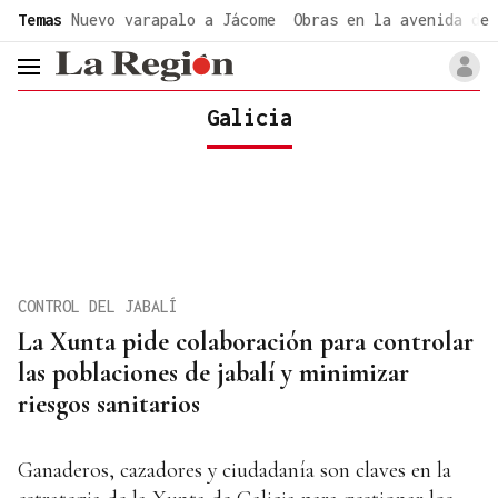
common.go-to-content
Temas
Nuevo varapalo a Jácome
Obras en la avenida de 
header.menu.open
Galicia
CONTROL DEL JABALÍ
La Xunta pide colaboración para controlar
las poblaciones de jabalí y minimizar
riesgos sanitarios
Ganaderos, cazadores y ciudadanía son claves en la