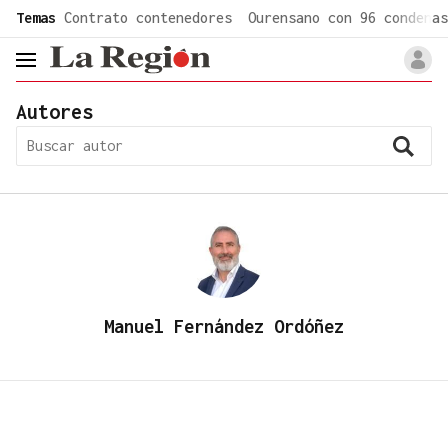
common.go-to-content
Temas
Contrato contenedores
Ourensano con 96 condenas
header.menu.open
Autores
Manuel Fernández Ordóñez