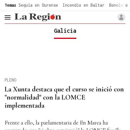
common.go-to-content
Temas
Sequía en Ourense
Incendio en Baltar
Bonoloto 
header.menu.open
Galicia
PLENO
La Xunta destaca que el curso se inició con
"normalidad" con la LOMCE
implementada
Frente a ello, la parlamentaria de En Marea ha