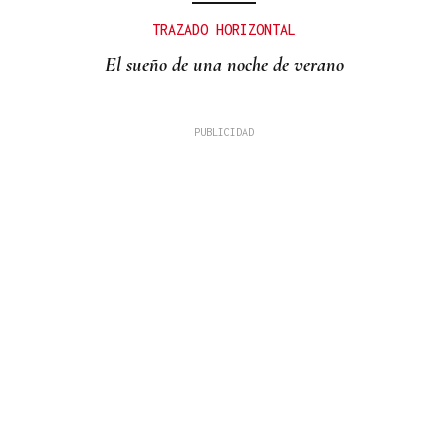
TRAZADO HORIZONTAL
El sueño de una noche de verano
CONCIERTOS
O Son da Estación triunfó de nuevo en las calles
de A Rúa