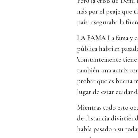
Pero la crisis de Demi
más por el peaje que t
país', aseguraba la fuen
LA FAMA
La fama y e
pública habrían pasado
'constantemente tiene 
también una actriz co
probar que es buena ma
lugar de estar cuidando
Mientras todo esto ocu
de distancia divirtién
había pasado a su toda