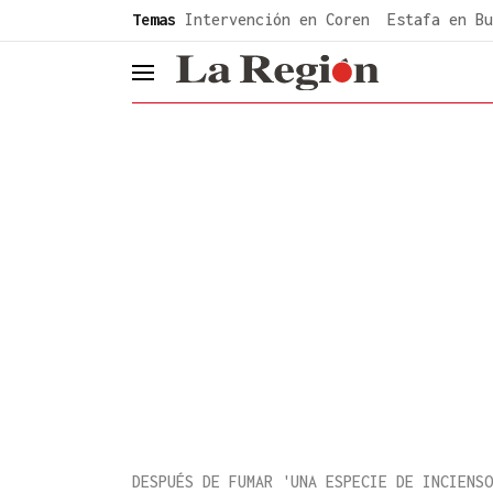
common.go-to-content
Temas
Intervención en Coren
Estafa en Bu
header.menu.open
DESPUÉS DE FUMAR 'UNA ESPECIE DE INCIENSO