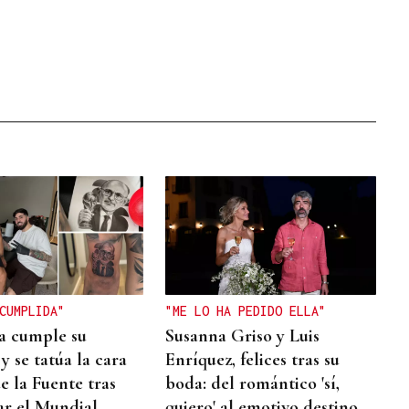
CUMPLIDA"
"ME LO HA PEDIDO ELLA"
a cumple su
Susanna Griso y Luis
y se tatúa la cara
Enríquez, felices tras su
e la Fuente tras
boda: del romántico 'sí,
ar el Mundial
quiero' al emotivo destino