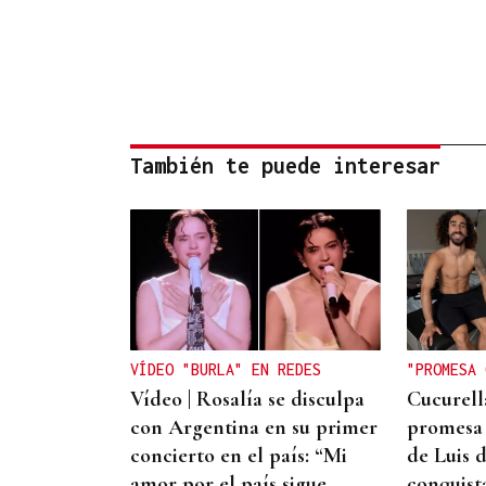
También te puede interesar
VÍDEO "BURLA" EN REDES
"PROMESA 
Vídeo | Rosalía se disculpa
Cucurell
con Argentina en su primer
promesa 
concierto en el país: “Mi
de Luis d
amor por el país sigue
conquist