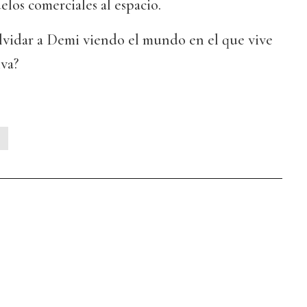
elos comerciales al espacio.
vidar a Demi viendo el mundo en el que vive
va?