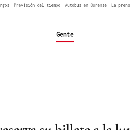
rgos
Previsión del tiempo
Autobus en Ourense
La prens
Gente
serva su billete a la lu