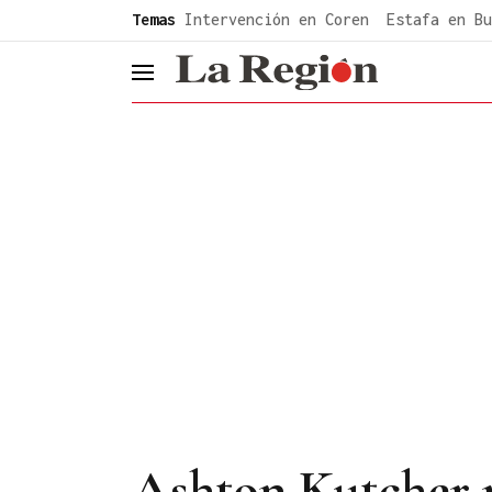
common.go-to-content
Temas
Intervención en Coren
Estafa en Bu
header.menu.open
Ashton Kutcher re