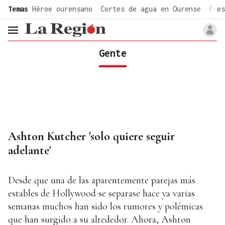
common.go-to-content
Temas
Héroe ourensano
Cortes de agua en Ourense
Pres
header.menu.open
Gente
Ashton Kutcher 'solo quiere seguir
adelante'
Desde que una de las aparentemente parejas más
estables de Hollywood se separase hace ya varias
semanas muchos han sido los rumores y polémicas
que han surgido a su alrededor. Ahora, Ashton