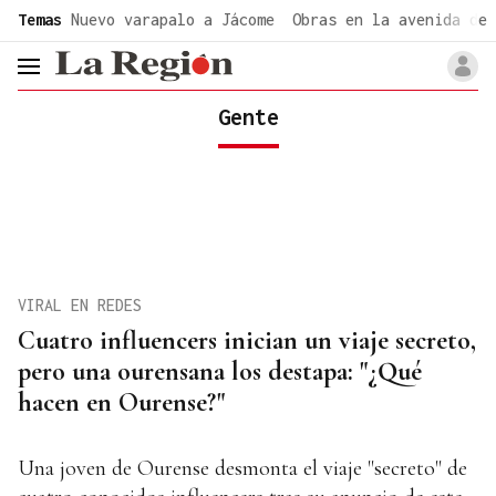
common.go-to-content
Temas
Nuevo varapalo a Jácome
Obras en la avenida de 
header.menu.open
Gente
VIRAL EN REDES
Cuatro influencers inician un viaje secreto,
pero una ourensana los destapa: "¿Qué
hacen en Ourense?"
Una joven de Ourense desmonta el viaje "secreto" de