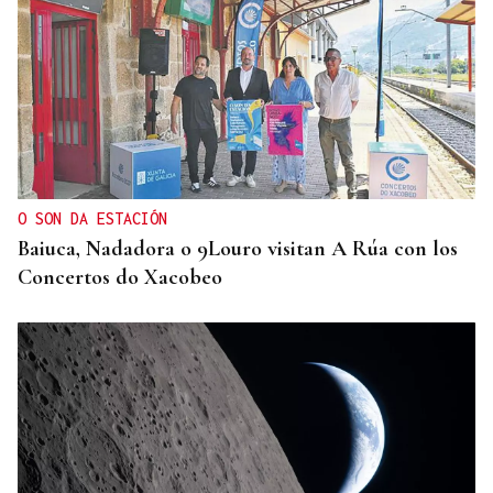
QUEN CHO DIXO
¿Sabe usted que la reina Letizia hizo un guiño a
Ourense en la final del Mundial?
O SON DA ESTACIÓN
Baiuca, Nadadora o 9Louro visitan A Rúa con los
Concertos do Xacobeo