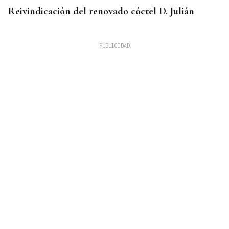
Reivindicación del renovado cóctel D. Julián
GUERRA DE UCRANIA
Rusia cifra en 640 los civiles muertos durante la
incursión ucraniana en Kursk