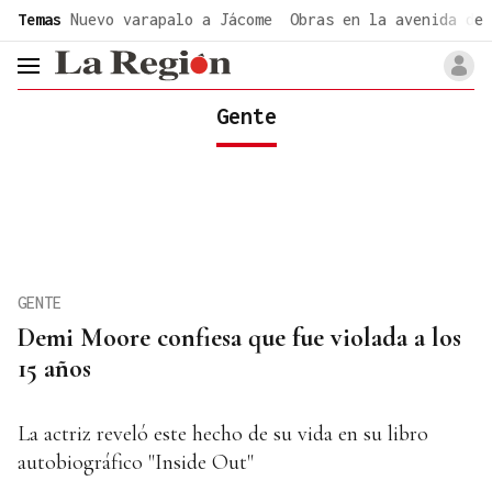
common.go-to-content
Temas
Nuevo varapalo a Jácome
Obras en la avenida de 
header.menu.open
Gente
GENTE
Demi Moore confiesa que fue violada a los
15 años
La actriz reveló este hecho de su vida en su libro
autobiográfico "Inside Out"