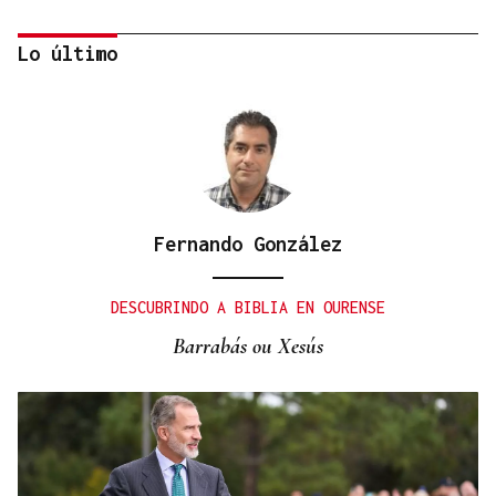
Lo último
Fernando González
QUEN CHO DIXO
¿Sabe usted que la reina Letizia hizo un guiño a
DESCUBRINDO A BIBLIA EN OURENSE
Ourense en la final del Mundial?
Barrabás ou Xesús