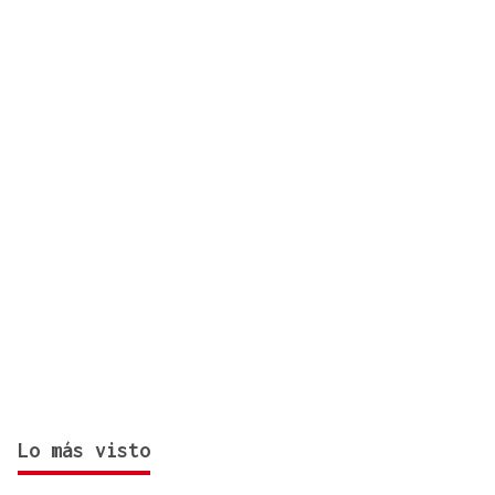
aniversario como referente de la cultura gallega
en Cataluña
Lo más visto