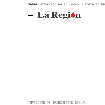
common.go-to-content
Temas
Intervención en Coren
Estafa en Bu
header.menu.open
INFECCIÓN DE TRANSMISIÓN SEXUAL