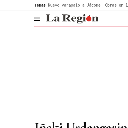
common.go-to-content
Temas
Nuevo varapalo a Jácome
Obras en l
header.menu.open
Iñaki Urdangarin 