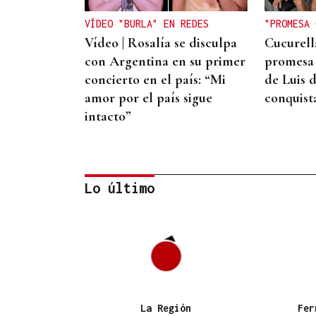
VÍDEO "BURLA" EN REDES
"PROMESA 
Vídeo | Rosalía se disculpa
Cucurell
con Argentina en su primer
promesa 
concierto en el país: “Mi
de Luis d
amor por el país sigue
conquist
intacto”
Lo último
QUEN CHO DIXO
¿Sabe usted que la reina
Letizia hizo un guiño a
Ourense en la final del
La Región
Fer