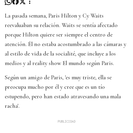
La pasada semana, Paris Hilton y Cy Waits
reevaluaban su relación. Waits se sentía afectado
porque Hilton quiere ser siempre el centro de
atención. Él no estaba acostumbrado a las cámaras y
al estilo de vida de la socialité, que incluye a los
medios y al reality show El mundo según Paris.
Según un amigo de Paris, 'es muy triste, ella se
preocupa mucho por él y cree que es un tío
estupendo, pero han estado atravesando una mala
racha'.