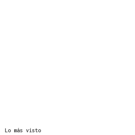
Detenida la hija mayor y su pareja por la muerte
del ex secretario de UAGA y su mujer en Tauste
Lo más visto