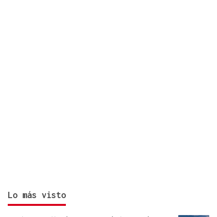
del 12 de agosto? Consulta el horario y el mapa
por ciudades
Lo más visto