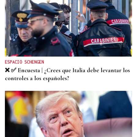
QUEN CHO DIXO
¿Sabe usted que la reina Letizia hizo un guiño a
Ourense en la final del Mundial?
ESPACIO SCHENGEN
❌ ✅ Encuesta | ¿Crees que Italia debe levantar los
controles a los españoles?