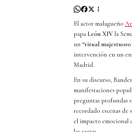
El actor malagueño
An
papa
León XIV
la Sema
un
“ritual majestuoso 
intervención en un en
Madrid.
En su discurso, Bander
manifestaciones popula
preguntas profundas sob
recordado escenas de s
el impacto emocional d
las saetas.