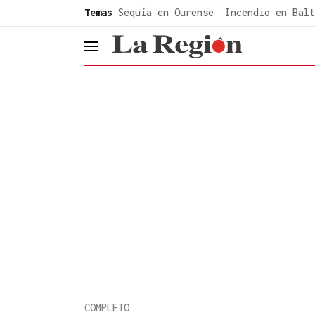
common.go-to-content
Temas
Sequía en Ourense
Incendio en Balt
header.menu.open
COMPLETO