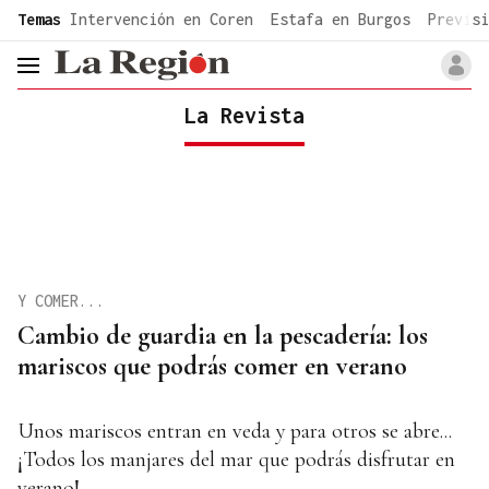
common.go-to-content
Temas
Intervención en Coren
Estafa en Burgos
Previsi
header.menu.open
La Revista
Y COMER...
Cambio de guardia en la pescadería: los
mariscos que podrás comer en verano
Unos mariscos entran en veda y para otros se abre...
¡Todos los manjares del mar que podrás disfrutar en
verano!